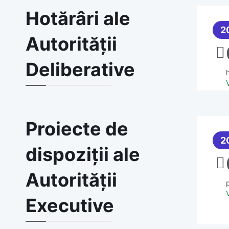
Hotărâri ale
2
Autorității
Deliberative
h
Proiecte de
2
dispoziții ale
Autorității
Executive