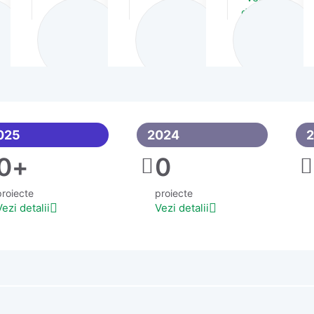
detalii
025
2024
0
+
0
proiecte
proiecte
Vezi detalii
Vezi detalii