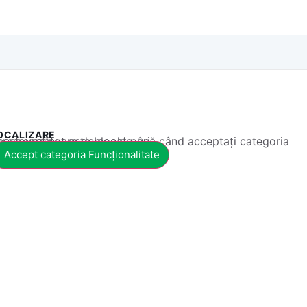
OCALIZARE
 conținut este blocat până când acceptați categoria corespunzătoare de cookie-uri.
Accept categoria Funcționalitate