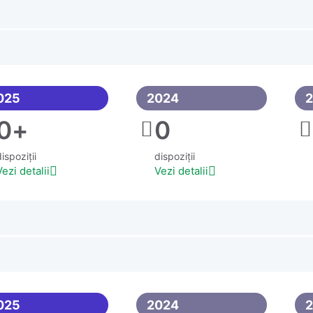
025
2024
0
+
0
ispoziții
dispoziții
Vezi detalii
Vezi detalii
025
2024