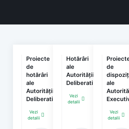
Proiecte
Hotărâri
Proiect
de
ale
de
hotărâri
Autorității
dispoziț
ale
Deliberative
ale
Autorității
Autorită
Vezi
Deliberative
Executi
detalii
Vezi
Vezi
detalii
detalii