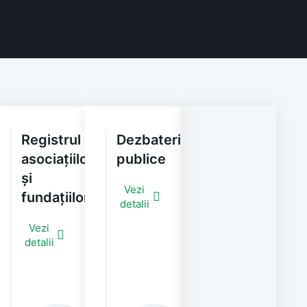
Registrul
Dezbateri
asociațiilor
publice
și
Vezi
fundațiilor
detalii
e
Vezi
detalii