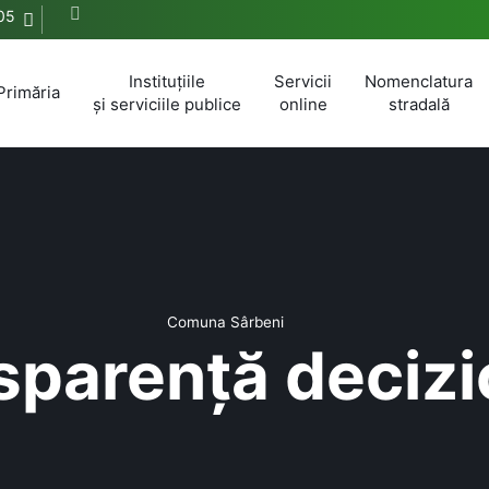
05
Instituțiile
Servicii
Nomenclatura
Primăria
și serviciile publice
online
stradală
Comuna Sârbeni
sparență decizi