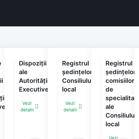
e
Dispoziții
Registrul
Registrul
ale
ședințelor
ședințelor
ii
Autorității
Consiliului
comisiilor
Executive
local
de
ții
specialitat
Vezi
Vezi
ve
ale
detalii
detalii
Consiliului
local
Vezi