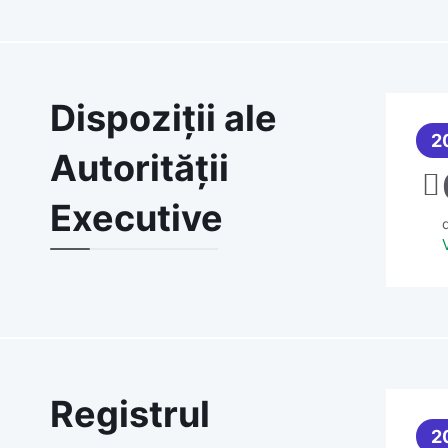
Dispoziții ale
2
Autorității
Executive
d
Registrul
2