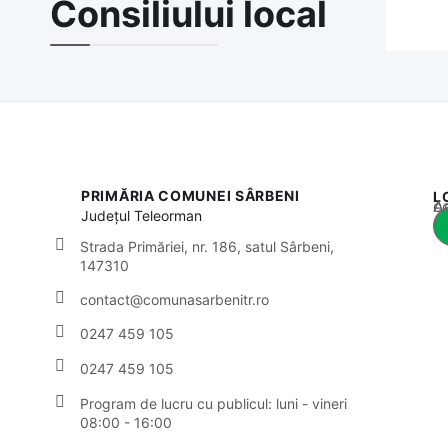
Consiliului local
PRIMĂRIA COMUNEI SÂRBENI
L
Acest
Județul
Teleorman
Strada Primăriei, nr. 186, satul Sârbeni,
147310
contact@comunasarbenitr.ro
0247 459 105
0247 459 105
Program de lucru cu publicul:
luni - vineri
08:00 - 16:00