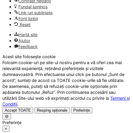
Contrast negativ
Fundal luminos
Link-uri subliniate
Font lizibil
Reset
Hartă site
Ajutor
Feedback
Acest site folosește cookie
Folosim cookie-uri pe site-ul nostru pentru a vă oferi cea mai
relevantă experiență, reținând preferințele și vizitele
dumneavoastră. Prin efectuarea unui click pe butonul „Sunt de
acord”, sunteți de acord ca TOATE cookie-urile să fie utilizate.
De asemenea, puteți să refuzați cookie-urile opționale prin
apăsarea butonului „Refuz”. Prin continuarea accesării sau
utilizării Site-ului web vă exprimați acordul cu privire la
Termeni și
Condiții
.
Accept TOATE
Resping opționale
Preferințe
🍪
Preferințe
×