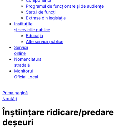
Componența
Programul de funcționare și de audiențe
Statul de funcții
Extrase din legislație
Instituțiile
și serviciile publice
Educația
Alte servicii publice
Servicii
online
Nomenclatura
stradală
Monitorul
Oficial Local
Prima pagină
Noutăți
Înștiințare ridicare/predare
deșeuri