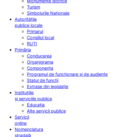
Monumente istorice
Turism
Simbolurile Naționale
Autoritățile
publice locale
Primarul
Consiliul local
RUTI
Primăria
Conducerea
Organigrama
Componența
Programul de funcționare și de audiențe
Statul de funcții
Extrase din legislație
Instituțiile
și serviciile publice
Educația
Alte servicii publice
Servicii
online
Nomenclatura
stradală