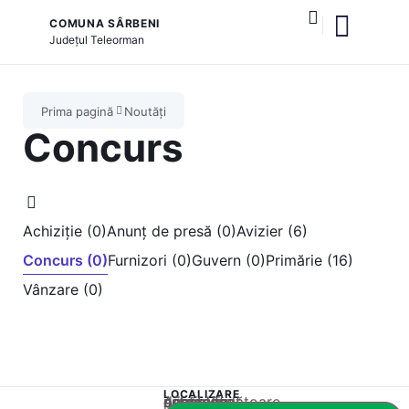
COMUNA SÂRBENI
Județul
Teleorman
și serviciile publice
Prima pagină
Noutăți
Concurs
Achiziție (0)
Anunț de presă (0)
Avizier (6)
Concurs (0)
Furnizori (0)
Guvern (0)
Primărie (16)
Vânzare (0)
LOCALIZARE
Acest conținut este blocat până când acceptați categoria corespunzătoare de cookie-uri.