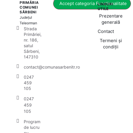
PRIMĂRIA
Accept categoria Funcționalitate
LINKURI
COMUNEI
UTILE
SÂRBENI
Prezentare
Județul
generală
Teleorman
Strada
Contact
Primăriei,
nr. 186,
Termeni și
satul
condiții
Sârbeni,
147310
contact@comunasarbenitr.ro
0247
459
105
0247
459
105
Program
de lucru
cu