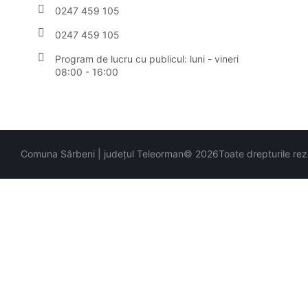
0247 459 105
0247 459 105
Program de lucru cu publicul:
luni - vineri
08:00 - 16:00
Comuna Sârbeni | județul Teleorman
© 2026
Toate drepturile re