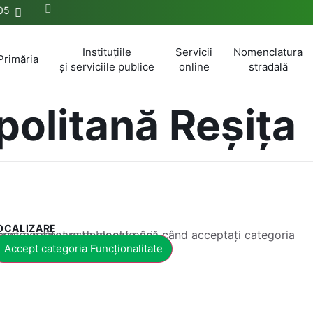
05
Instituțiile
Servicii
Nomenclatura
Primăria
și serviciile publice
online
stradală
olitană Reșița
OCALIZARE
 conținut este blocat până când acceptați categoria corespunzătoare de cookie-uri.
Accept categoria Funcționalitate