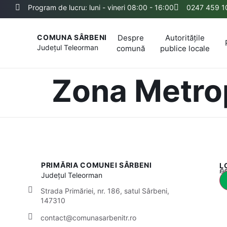
Program de lucru: luni - vineri 08:00 - 16:00
0247 459 1
Despre
Autoritățile
COMUNA SÂRBENI
Județul
Teleorman
comună
publice locale
Zona Metrop
PRIMĂRIA COMUNEI SÂRBENI
L
Acest
Județul
Teleorman
Strada Primăriei, nr. 186, satul Sârbeni,
147310
contact@comunasarbenitr.ro