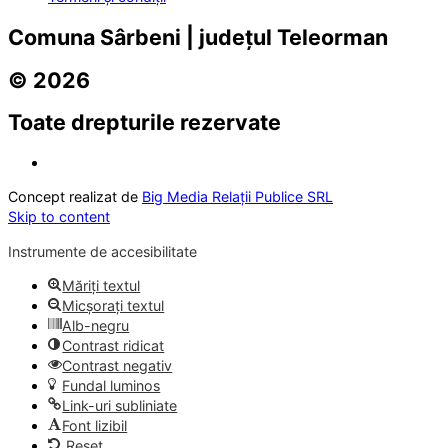
Comuna Sârbeni | județul Teleorman
© 2026
Toate drepturile rezervate
Concept realizat de
Big Media Relații Publice SRL
Skip to content
Instrumente de accesibilitate
Măriți textul
Micșorați textul
Alb-negru
Contrast ridicat
Contrast negativ
Fundal luminos
Link-uri subliniate
Font lizibil
Reset