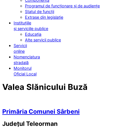
Componența
Programul de funcționare și de audiențe
Statul de funcții
Extrase din legislație
Instituțiile
și serviciile publice
Educația
Alte servicii publice
Servicii
online
Nomenclatura
stradală
Monitorul
Oficial Local
Valea Slănicului Buză
Primăria Comunei Sârbeni
Județul
Teleorman