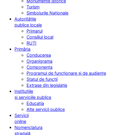
Monumente istorice
Turism
Simbolurile Naționale
Autoritățile
publice locale
Primarul
Consiliul local
RUTI
Primăria
Conducerea
Organigrama
Componența
Programul de funcționare și de audiențe
Statul de funcții
Extrase din legislație
Instituțiile
și serviciile publice
Educația
Alte servicii publice
Servicii
online
Nomenclatura
stradală