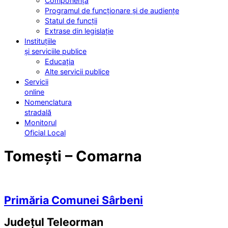
Componența
Programul de funcționare și de audiențe
Statul de funcții
Extrase din legislație
Instituțiile
și serviciile publice
Educația
Alte servicii publice
Servicii
online
Nomenclatura
stradală
Monitorul
Oficial Local
Tomești – Comarna
Primăria Comunei Sârbeni
Județul
Teleorman