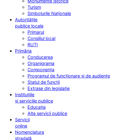
Monumente istorice
Turism
Simbolurile Naționale
Autoritățile
publice locale
Primarul
Consiliul local
RUTI
Primăria
Conducerea
Organigrama
Componența
Programul de funcționare și de audiențe
Statul de funcții
Extrase din legislație
Instituțiile
și serviciile publice
Educația
Alte servicii publice
Servicii
online
Nomenclatura
stradală