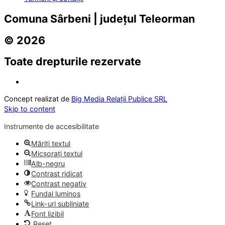
Comuna Sârbeni | județul Teleorman
© 2026
Toate drepturile rezervate
Concept realizat de
Big Media Relații Publice SRL
Skip to content
Instrumente de accesibilitate
Măriți textul
Micșorați textul
Alb-negru
Contrast ridicat
Contrast negativ
Fundal luminos
Link-uri subliniate
Font lizibil
Reset