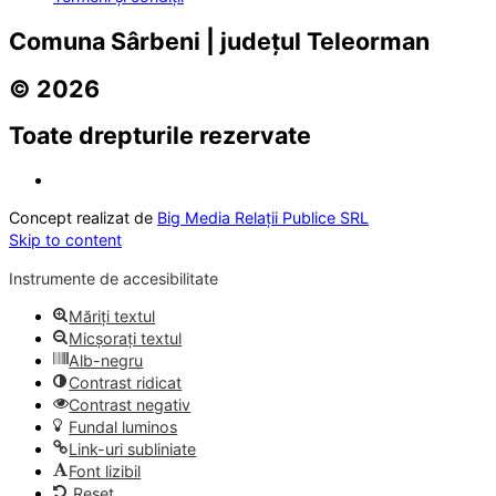
Comuna Sârbeni | județul Teleorman
© 2026
Toate drepturile rezervate
Concept realizat de
Big Media Relații Publice SRL
Skip to content
Instrumente de accesibilitate
Măriți textul
Micșorați textul
Alb-negru
Contrast ridicat
Contrast negativ
Fundal luminos
Link-uri subliniate
Font lizibil
Reset