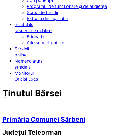
Componența
Programul de funcționare și de audiențe
Statul de funcții
Extrase din legislație
Instituțiile
și serviciile publice
Educația
Alte servicii publice
Servicii
online
Nomenclatura
stradală
Monitorul
Oficial Local
Ținutul Bârsei
Primăria Comunei Sârbeni
Județul
Teleorman