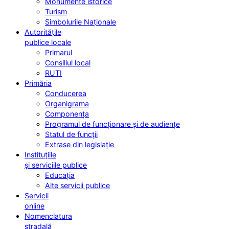
Monumente istorice
Turism
Simbolurile Naționale
Autoritățile
publice locale
Primarul
Consiliul local
RUTI
Primăria
Conducerea
Organigrama
Componența
Programul de funcționare și de audiențe
Statul de funcții
Extrase din legislație
Instituțiile
și serviciile publice
Educația
Alte servicii publice
Servicii
online
Nomenclatura
stradală