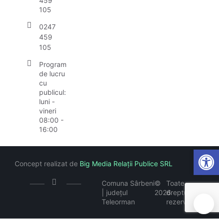
459
105
0247
459
105
Program
de lucru
cu
publicul:
luni -
vineri
08:00 -
16:00
Open
Concept realizat de
Big Media Relații Publice SRL
Comuna Sârbeni
©
Toate
| județul
2026
drepturile
Teleorman
rezervate
🍪