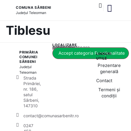
COMUNA SÂRBENI
Județul
Teleorman
și serviciile publice
Tiblesu
LOCALIZARE
Acest conținut este blocat până când acceptați categoria corespunzătoare de cookie-uri.
PRIMĂRIA
Accept categoria Funcționalitate
LINKURI
COMUNEI
UTILE
SÂRBENI
Prezentare
Județul
generală
Teleorman
Strada
Contact
Primăriei,
nr. 186,
Termeni și
satul
condiții
Sârbeni,
147310
contact@comunasarbenitr.ro
0247