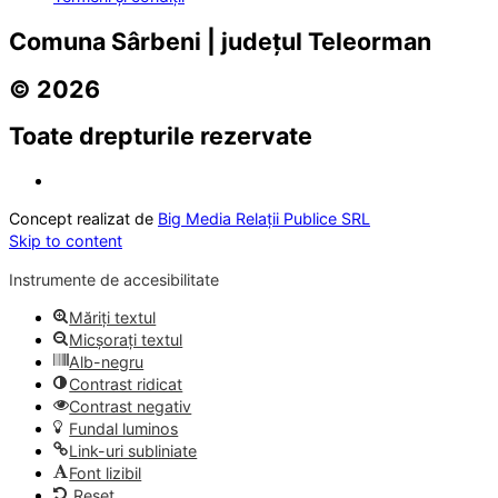
Comuna Sârbeni | județul Teleorman
© 2026
Toate drepturile rezervate
Concept realizat de
Big Media Relații Publice SRL
Skip to content
Instrumente de accesibilitate
Măriți textul
Micșorați textul
Alb-negru
Contrast ridicat
Contrast negativ
Fundal luminos
Link-uri subliniate
Font lizibil
Reset