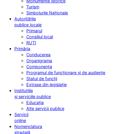
Monumente istorice
Turism
Simbolurile Naționale
Autoritățile
publice locale
Primarul
Consiliul local
RUTI
Primăria
Conducerea
Organigrama
Componența
Programul de funcționare și de audiențe
Statul de funcții
Extrase din legislație
Instituțiile
și serviciile publice
Educația
Alte servicii publice
Servicii
online
Nomenclatura
stradală