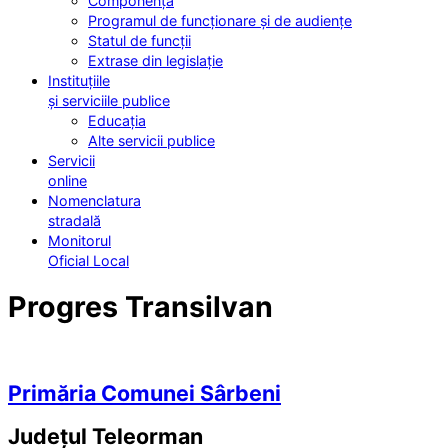
Componența
Programul de funcționare și de audiențe
Statul de funcții
Extrase din legislație
Instituțiile
și serviciile publice
Educația
Alte servicii publice
Servicii
online
Nomenclatura
stradală
Monitorul
Oficial Local
Progres Transilvan
Primăria Comunei Sârbeni
Județul
Teleorman