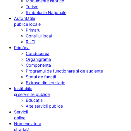
Monumente istorice
Turism
Simbolurile Naționale
Autoritățile
publice locale
Primarul
Consiliul local
RUTI
Primăria
Conducerea
Organigrama
Componența
Programul de funcționare și de audiențe
Statul de funcții
Extrase din legislație
Instituțiile
și serviciile publice
Educația
Alte servicii publice
Servicii
online
Nomenclatura
stradală