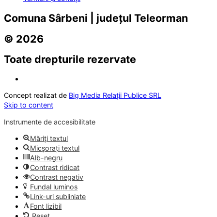
Comuna Sârbeni | județul Teleorman
© 2026
Toate drepturile rezervate
Concept realizat de
Big Media Relații Publice SRL
Skip to content
Instrumente de accesibilitate
Măriți textul
Micșorați textul
Alb-negru
Contrast ridicat
Contrast negativ
Fundal luminos
Link-uri subliniate
Font lizibil
Reset