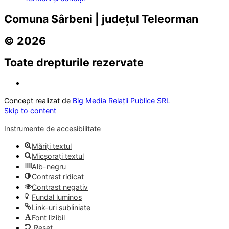
Comuna Sârbeni | județul Teleorman
© 2026
Toate drepturile rezervate
Concept realizat de
Big Media Relații Publice SRL
Skip to content
Instrumente de accesibilitate
Măriți textul
Micșorați textul
Alb-negru
Contrast ridicat
Contrast negativ
Fundal luminos
Link-uri subliniate
Font lizibil
Reset