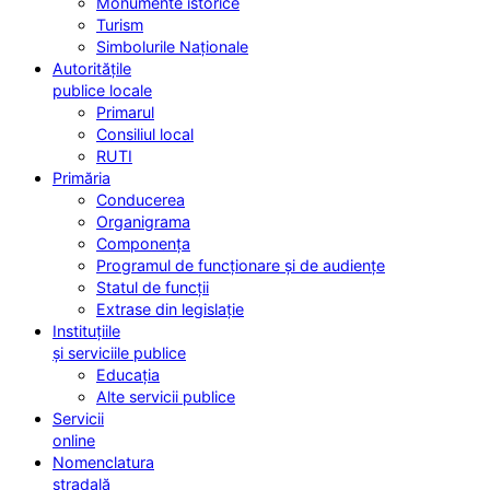
Monumente istorice
Turism
Simbolurile Naționale
Autoritățile
publice locale
Primarul
Consiliul local
RUTI
Primăria
Conducerea
Organigrama
Componența
Programul de funcționare și de audiențe
Statul de funcții
Extrase din legislație
Instituțiile
și serviciile publice
Educația
Alte servicii publice
Servicii
online
Nomenclatura
stradală