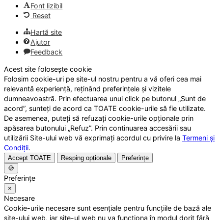
Font lizibil
Reset
Hartă site
Ajutor
Feedback
Acest site folosește cookie
Folosim cookie-uri pe site-ul nostru pentru a vă oferi cea mai
relevantă experiență, reținând preferințele și vizitele
dumneavoastră. Prin efectuarea unui click pe butonul „Sunt de
acord”, sunteți de acord ca TOATE cookie-urile să fie utilizate.
De asemenea, puteți să refuzați cookie-urile opționale prin
apăsarea butonului „Refuz”. Prin continuarea accesării sau
utilizării Site-ului web vă exprimați acordul cu privire la
Termeni și
Condiții
.
Accept TOATE
Resping opționale
Preferințe
🍪
Preferințe
×
Necesare
Cookie-urile necesare sunt esențiale pentru funcțiile de bază ale
site-ului web, iar site-ul web nu va funcționa în modul dorit fără