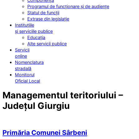
Componența
Programul de funcționare și de audiențe
Statul de funcții
Extrase din legislație
Instituțiile
și serviciile publice
Educația
Alte servicii publice
Servicii
online
Nomenclatura
stradală
Monitorul
Oficial Local
Managementul teritoriului –
Județul Giurgiu
Primăria Comunei Sârbeni