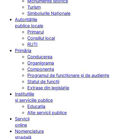
Monumente istorice
Turism
Simbolurile Naționale
Autoritățile
publice locale
Primarul
Consiliul local
RUTI
Primăria
Conducerea
Organigrama
Componența
Programul de funcționare și de audiențe
Statul de funcții
Extrase din legislație
Instituțiile
și serviciile publice
Educația
Alte servicii publice
Servicii
online
Nomenclatura
stradală