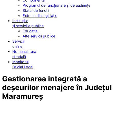
Componența
Programul de funcționare și de audiențe
Statul de funcții
Extrase din legislație
Instituțiile
și serviciile publice
Educația
Alte servicii publice
Servicii
online
Nomenclatura
stradală
Monitorul
Oficial Local
Gestionarea integrată a
deșeurilor menajere în Județul
Maramureș