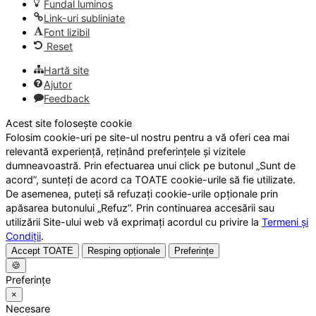
Fundal luminos
Link-uri subliniate
Font lizibil
Reset
Hartă site
Ajutor
Feedback
Acest site folosește cookie
Folosim cookie-uri pe site-ul nostru pentru a vă oferi cea mai
relevantă experiență, reținând preferințele și vizitele
dumneavoastră. Prin efectuarea unui click pe butonul „Sunt de
acord”, sunteți de acord ca TOATE cookie-urile să fie utilizate.
De asemenea, puteți să refuzați cookie-urile opționale prin
apăsarea butonului „Refuz”. Prin continuarea accesării sau
utilizării Site-ului web vă exprimați acordul cu privire la
Termeni și
Condiții
.
Accept TOATE
Resping opționale
Preferințe
🍪
Preferințe
×
Necesare