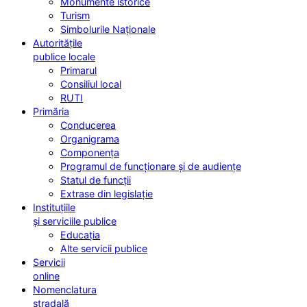
Monumente istorice
Turism
Simbolurile Naționale
Autoritățile
publice locale
Primarul
Consiliul local
RUTI
Primăria
Conducerea
Organigrama
Componența
Programul de funcționare și de audiențe
Statul de funcții
Extrase din legislație
Instituțiile
și serviciile publice
Educația
Alte servicii publice
Servicii
online
Nomenclatura
stradală