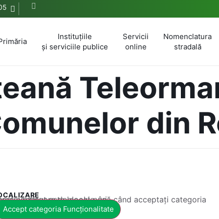
05
Instituțiile
Servicii
Nomenclatura
Primăria
și serviciile publice
online
stradală
ețeană Teleorma
Comunelor din 
OCALIZARE
 conținut este blocat până când acceptați categoria corespunzătoare de cookie-uri.
Accept categoria Funcționalitate