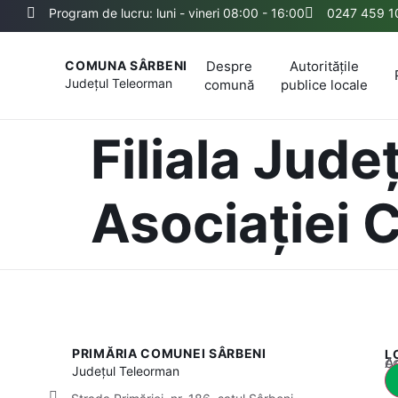
Program de lucru: luni - vineri 08:00 - 16:00
0247 459 1
Despre
Autoritățile
COMUNA SÂRBENI
Județul
Teleorman
comună
publice locale
Filiala Jud
Asociației 
PRIMĂRIA COMUNEI SÂRBENI
L
Acest
Județul
Teleorman