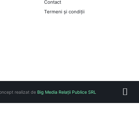
Contact
Termeni și condiții
oncept realizat de
Big Media Relații Publice SRL