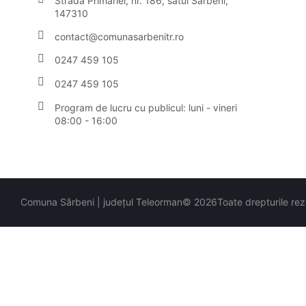
Strada Primăriei, nr. 186, satul Sârbeni,
147310
contact@comunasarbenitr.ro
0247 459 105
0247 459 105
Program de lucru cu publicul:
luni - vineri
08:00 - 16:00
Comuna Sârbeni | județul Teleorman
© 2026
Toate drepturile re