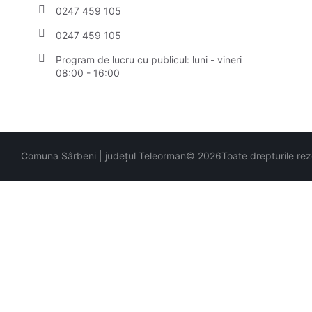
0247 459 105
0247 459 105
Program de lucru cu publicul:
luni - vineri
08:00 - 16:00
Comuna Sârbeni | județul Teleorman
© 2026
Toate drepturile re