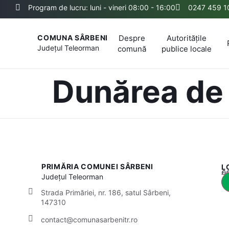
Program de lucru: luni - vineri 08:00 - 16:00
0247 459 1
Despre
Autoritățile
COMUNA SÂRBENI
Județul
Teleorman
comună
publice locale
Dunărea de
PRIMĂRIA COMUNEI SÂRBENI
L
Acest
Județul
Teleorman
Strada Primăriei, nr. 186, satul Sârbeni,
147310
contact@comunasarbenitr.ro