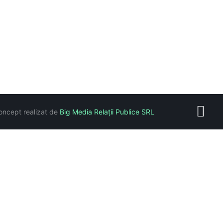
oncept realizat de
Big Media Relații Publice SRL