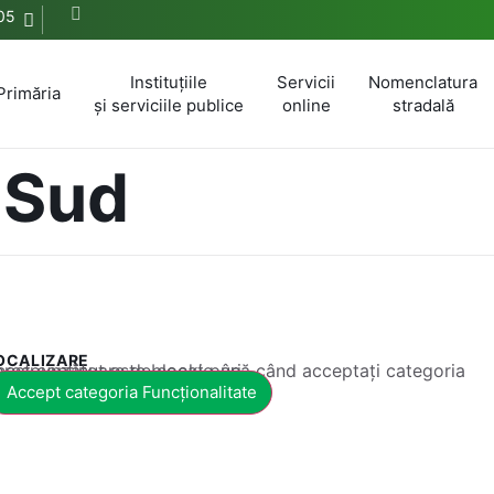
05
Instituțiile
Servicii
Nomenclatura
Primăria
și serviciile publice
online
stradală
 Sud
OCALIZARE
 conținut este blocat până când acceptați categoria corespunzătoare de cookie-uri.
Accept categoria Funcționalitate