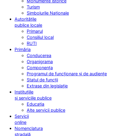
Monumente istorice
Turism
Simbolurile Naționale
Autoritățile
publice locale
Primarul
Consiliul local
RUTI
Primăria
Conducerea
Organigrama
Componența
Programul de funcționare și de audiențe
Statul de funcții
Extrase din legislație
Instituțiile
și serviciile publice
Educația
Alte servicii publice
Servicii
online
Nomenclatura
stradală