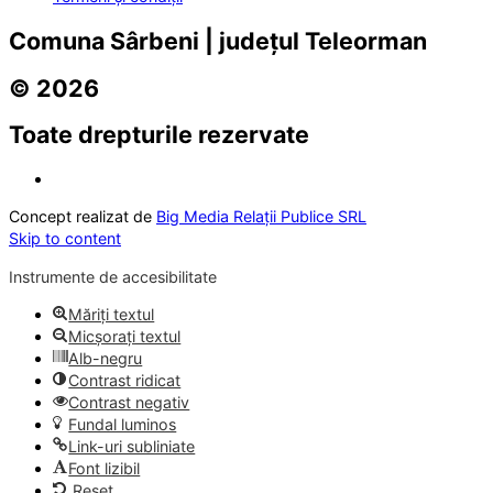
Comuna Sârbeni | județul Teleorman
© 2026
Toate drepturile rezervate
Concept realizat de
Big Media Relații Publice SRL
Skip to content
Instrumente de accesibilitate
Măriți textul
Micșorați textul
Alb-negru
Contrast ridicat
Contrast negativ
Fundal luminos
Link-uri subliniate
Font lizibil
Reset