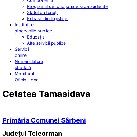
Componența
Programul de funcționare și de audiențe
Statul de funcții
Extrase din legislație
Instituțiile
și serviciile publice
Educația
Alte servicii publice
Servicii
online
Nomenclatura
stradală
Monitorul
Oficial Local
Cetatea Tamasidava
Primăria Comunei Sârbeni
Județul
Teleorman