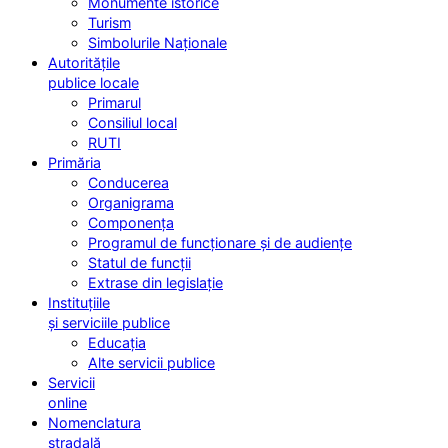
Monumente istorice
Turism
Simbolurile Naționale
Autoritățile
publice locale
Primarul
Consiliul local
RUTI
Primăria
Conducerea
Organigrama
Componența
Programul de funcționare și de audiențe
Statul de funcții
Extrase din legislație
Instituțiile
și serviciile publice
Educația
Alte servicii publice
Servicii
online
Nomenclatura
stradală