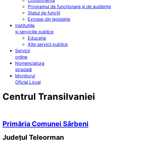
Componența
Programul de funcționare și de audiențe
Statul de funcții
Extrase din legislație
Instituțiile
și serviciile publice
Educația
Alte servicii publice
Servicii
online
Nomenclatura
stradală
Monitorul
Oficial Local
Centrul Transilvaniei
Primăria Comunei Sârbeni
Județul
Teleorman