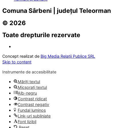
Comuna Sârbeni | județul Teleorman
© 2026
Toate drepturile rezervate
Concept realizat de
Big Media Relații Publice SRL
Skip to content
Instrumente de accesibilitate
Măriți textul
Micșorați textul
Alb-negru
Contrast ridicat
Contrast negativ
Fundal luminos
Link-uri subliniate
Font lizibil
Reset