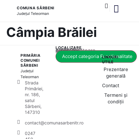
COMUNA SÂRBENI
Județul
Teleorman
și serviciile publice
Câmpia Brăilei
LOCALIZARE
Acest conținut este blocat până când acceptați categoria corespunzătoare de cookie-uri.
PRIMĂRIA
Accept categoria Funcționalitate
LINKURI
COMUNEI
UTILE
SÂRBENI
Prezentare
Județul
generală
Teleorman
Strada
Contact
Primăriei,
nr. 186,
Termeni și
satul
condiții
Sârbeni,
147310
contact@comunasarbenitr.ro
0247