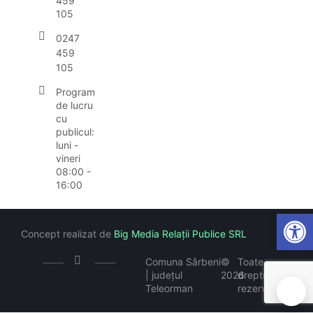
459
105
0247
459
105
Program
de lucru
cu
publicul:
luni -
vineri
08:00 -
16:00
Open
Concept realizat de
Big Media Relații Publice SRL
Comuna Sârbeni
©
Toate
| județul
2026
drepturile
Teleorman
rezervate
🍪