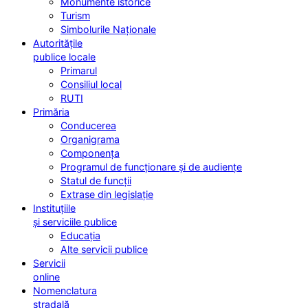
Monumente istorice
Turism
Simbolurile Naționale
Autoritățile
publice locale
Primarul
Consiliul local
RUTI
Primăria
Conducerea
Organigrama
Componența
Programul de funcționare și de audiențe
Statul de funcții
Extrase din legislație
Instituțiile
și serviciile publice
Educația
Alte servicii publice
Servicii
online
Nomenclatura
stradală