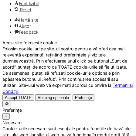
Font lizibil
Reset
Hartă site
Ajutor
Feedback
Acest site folosește cookie
Folosim cookie-uri pe site-ul nostru pentru a vă oferi cea mai
relevantă experiență, reținând preferințele și vizitele
dumneavoastră. Prin efectuarea unui click pe butonul „Sunt de
acord”, sunteți de acord ca TOATE cookie-urile să fie utilizate.
De asemenea, puteți să refuzați cookie-urile opționale prin
apăsarea butonului „Refuz”. Prin continuarea accesării sau
utilizării Site-ului web vă exprimați acordul cu privire la
Termeni și
Condiții
.
Accept TOATE
Resping opționale
Preferințe
🍪
Preferințe
×
Necesare
Cookie-urile necesare sunt esențiale pentru funcțiile de bază ale
site-ului web, iar site-ul web nu va funcționa în modul dorit fără