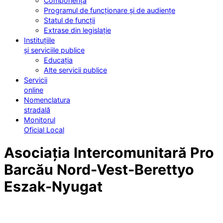
Componența
Programul de funcționare și de audiențe
Statul de funcții
Extrase din legislație
Instituțiile
și serviciile publice
Educația
Alte servicii publice
Servicii
online
Nomenclatura
stradală
Monitorul
Oficial Local
Asociația Intercomunitară Pro
Barcău Nord-Vest-Berettyo
Eszak-Nyugat