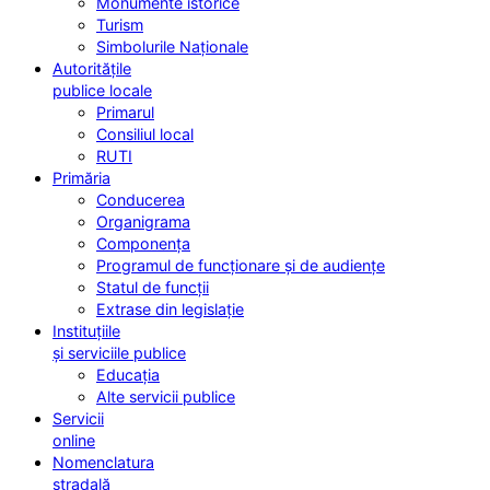
Monumente istorice
Turism
Simbolurile Naționale
Autoritățile
publice locale
Primarul
Consiliul local
RUTI
Primăria
Conducerea
Organigrama
Componența
Programul de funcționare și de audiențe
Statul de funcții
Extrase din legislație
Instituțiile
și serviciile publice
Educația
Alte servicii publice
Servicii
online
Nomenclatura
stradală