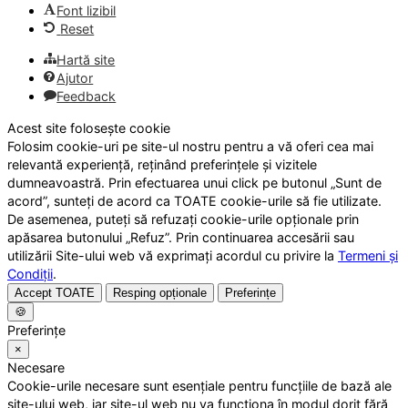
Font lizibil
Reset
Hartă site
Ajutor
Feedback
Acest site folosește cookie
Folosim cookie-uri pe site-ul nostru pentru a vă oferi cea mai
relevantă experiență, reținând preferințele și vizitele
dumneavoastră. Prin efectuarea unui click pe butonul „Sunt de
acord”, sunteți de acord ca TOATE cookie-urile să fie utilizate.
De asemenea, puteți să refuzați cookie-urile opționale prin
apăsarea butonului „Refuz”. Prin continuarea accesării sau
utilizării Site-ului web vă exprimați acordul cu privire la
Termeni și
Condiții
.
Accept TOATE
Resping opționale
Preferințe
🍪
Preferințe
×
Necesare
Cookie-urile necesare sunt esențiale pentru funcțiile de bază ale
site-ului web, iar site-ul web nu va funcționa în modul dorit fără