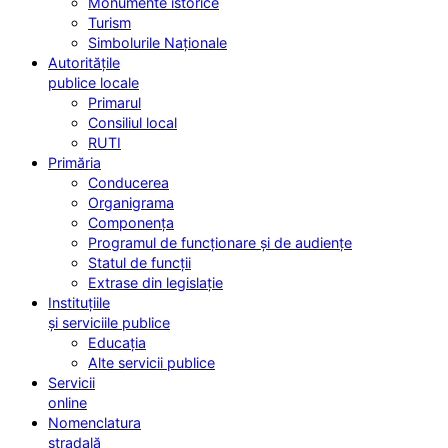
Monumente istorice
Turism
Simbolurile Naționale
Autoritățile
publice locale
Primarul
Consiliul local
RUTI
Primăria
Conducerea
Organigrama
Componența
Programul de funcționare și de audiențe
Statul de funcții
Extrase din legislație
Instituțiile
și serviciile publice
Educația
Alte servicii publice
Servicii
online
Nomenclatura
stradală