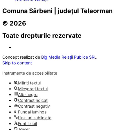
Comuna Sârbeni | județul Teleorman
© 2026
Toate drepturile rezervate
Concept realizat de
Big Media Relații Publice SRL
Skip to content
Instrumente de accesibilitate
Măriți textul
Micșorați textul
Alb-negru
Contrast ridicat
Contrast negativ
Fundal luminos
Link-uri subliniate
Font lizibil
Reset