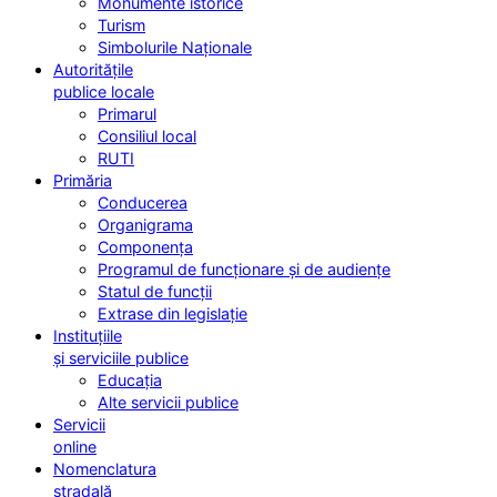
Monumente istorice
Turism
Simbolurile Naționale
Autoritățile
publice locale
Primarul
Consiliul local
RUTI
Primăria
Conducerea
Organigrama
Componența
Programul de funcționare și de audiențe
Statul de funcții
Extrase din legislație
Instituțiile
și serviciile publice
Educația
Alte servicii publice
Servicii
online
Nomenclatura
stradală