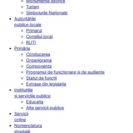
Monumente istorice
Turism
Simbolurile Naționale
Autoritățile
publice locale
Primarul
Consiliul local
RUTI
Primăria
Conducerea
Organigrama
Componența
Programul de funcționare și de audiențe
Statul de funcții
Extrase din legislație
Instituțiile
și serviciile publice
Educația
Alte servicii publice
Servicii
online
Nomenclatura
stradală