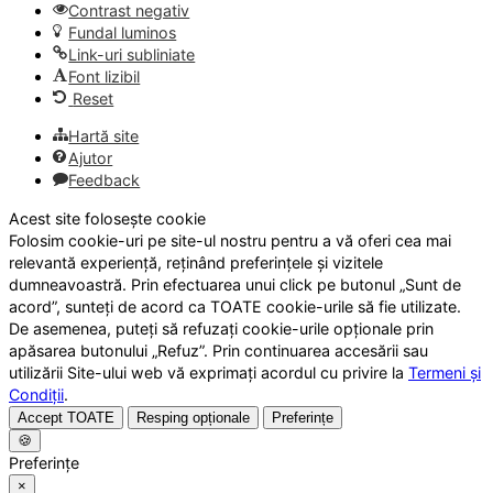
Contrast negativ
Fundal luminos
Link-uri subliniate
Font lizibil
Reset
Hartă site
Ajutor
Feedback
Acest site folosește cookie
Folosim cookie-uri pe site-ul nostru pentru a vă oferi cea mai
relevantă experiență, reținând preferințele și vizitele
dumneavoastră. Prin efectuarea unui click pe butonul „Sunt de
acord”, sunteți de acord ca TOATE cookie-urile să fie utilizate.
De asemenea, puteți să refuzați cookie-urile opționale prin
apăsarea butonului „Refuz”. Prin continuarea accesării sau
utilizării Site-ului web vă exprimați acordul cu privire la
Termeni și
Condiții
.
Accept TOATE
Resping opționale
Preferințe
🍪
Preferințe
×